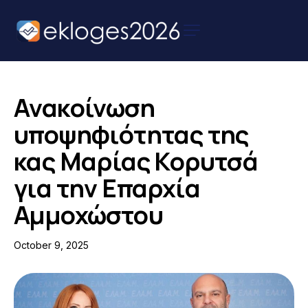
Αρχική
Ειδήσεις
Ανακοίνωση
Παρουσιάσεις
υποψηφιότητας της
Υποψηφίων
κας Μαρίας Κορυτσά
Podcast Υποψηφίων
για την Επαρχία
Επικοινωνία
Αμμοχώστου
October 9, 2025