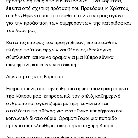
προσήλωσή τους στα εθνικά ιδανικά. Η κα Κορυτσά,
έπειτα από σχετική πρόταση του Προέδρου, κ. Χρίστου,
αποδέχθηκε να συστρατευθεί στον κοινό μας αγώνα
για την προάσπιση των συμφερόντων της πατρίδας και
του λαού μας.
Κατά τις επαφές που προηγήθηκαν, διαπιστώθηκε
πλήρης ταύτιση αρχών και θέσεων, ιδεολογική
σύμπλευση και κοινό όραμα για μια Κύπρο εθνικά
υπερήφανη και κοινωνικά δίκαιη.
Δήλωση της κας Κορυτσά:
Επηρεασμένη από την εύθραυστη μεταπολεμική πορεία
της Κύπρου μας, εκπροσωπώ τον απλό, καθημερινό
άνθρωπο και αγωνίζομαι με τιμή, ευγένεια και
αταλάντευτο σθένος για ένα εθνικά υπερήφανο και
κοινωνικά δίκαιο αύριο. Οραματίζομαι μια πατρίδα
πραγματικά ελεύθερη, ακέραιη και ισχυρή Κύπρο.
Από νεαρή ηλικία αφιερώθηκα στην κοινωνική