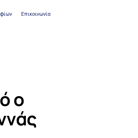
ηφίων
Επικοινωνία
ό ο
ννάς