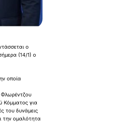
ντάσσεται ο
ήμερα (14/1) ο
ην οποία
υ Φλωρέντζου
ύ Κόμματος για
ές του δυνάμεις
αι την ομαλότητα