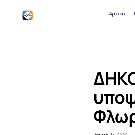
Αρχική
Αρχική
Ειδήσεις
Παρουσιάσει
ΔΗΚΟ
υποψ
Podcast Υπο
Φλωρ
Επικοινωνία