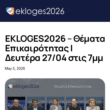
Αρχική
Ειδήσεις
EKLOGES2026 – Θέματα
Παρουσιάσεις
Επικαιρότητας |
Υποψηφίων
Δευτέρα 27/04 στις 7μμ
Podcast Υποψηφίων
May 5, 2026
Επικοινωνία