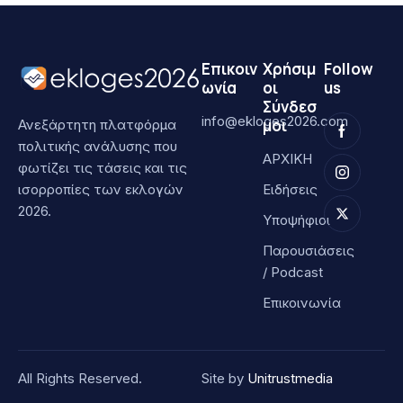
Επικοιν
Χρήσιμ
Follow
ωνία
οι
us
Σύνδεσ
info@ekloges2026.com
μοι
Ανεξάρτητη πλατφόρμα
πολιτικής ανάλυσης που
ΑΡΧΙΚΗ
φωτίζει τις τάσεις και τις
ισορροπίες των εκλογών
Ειδήσεις
2026.
Υποψήφιοι
Παρουσιάσεις
/ Podcast
Επικοινωνία
All Rights Reserved.
Site by
Unitrustmedia