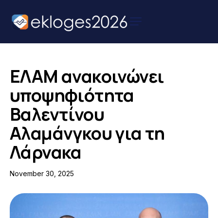
Αρχική
Ειδήσεις
ΕΛΑΜ ανακοινώνει
Παρουσιάσεις
υποψηφιότητα
Υποψηφίων
Βαλεντίνου
Podcast Υποψηφίων
Αλαμάνγκου για τη
Επικοινωνία
Λάρνακα
November 30, 2025