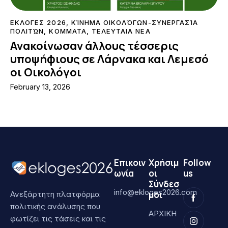
ΕΚΛΟΓΕΣ 2026
,
ΚΊΝΗΜΑ ΟΙΚΟΛΌΓΩΝ-ΣΥΝΕΡΓΑΣΊΑ
ΠΟΛΙΤΏΝ
,
ΚΟΜΜΑΤΑ
,
ΤΕΛΕΥΤΑΙΑ ΝΕΑ
Ανακοίνωσαν άλλους τέσσερις
υποψήφιους σε Λάρνακα και Λεμεσό
οι Οικολόγοι
February 13, 2026
Επικοιν
Χρήσιμ
Follow
ωνία
οι
us
Σύνδεσ
info@ekloges2026.com
μοι
Ανεξάρτητη πλατφόρμα
πολιτικής ανάλυσης που
ΑΡΧΙΚΗ
φωτίζει τις τάσεις και τις