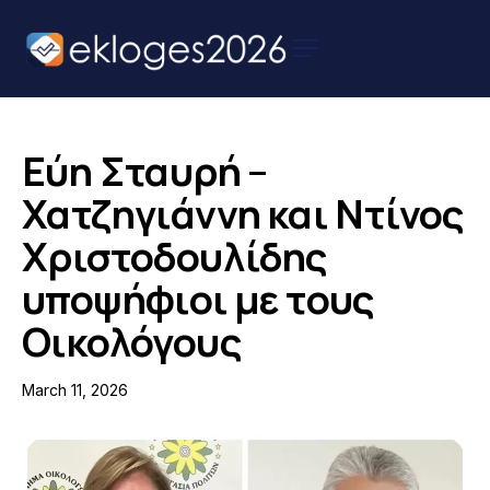
Αρχική
Ειδήσεις
Εύη Σταυρή –
Παρουσιάσεις
Χατζηγιάννη και Ντίνος
Υποψηφίων
Χριστοδουλίδης
Podcast Υποψηφίων
υποψήφιοι με τους
Επικοινωνία
Οικολόγους
March 11, 2026