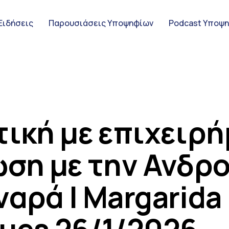
Ειδήσεις
Παρουσιάσεις Υποψηφίων
Podcast Υποψ
ς Υποψηφίων
τική με επιχειρ
ώση με την Ανδρ
ψηφίων
ναρά | Margarida