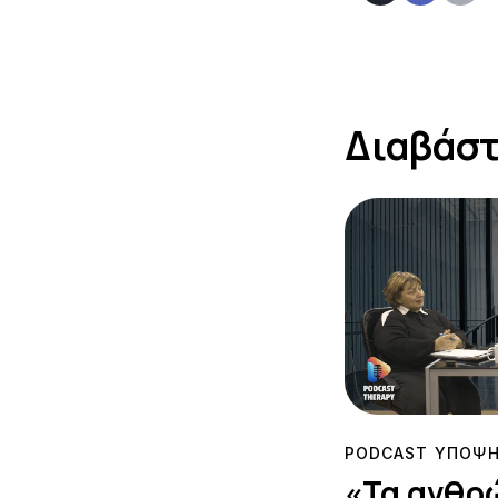
Διαβάστ
PODCAST ΥΠΟΨ
«Τα ανθρ