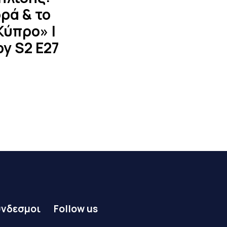
ρά & το
Κύπρο» |
y S2 E27
ύνδεσμοι
Follow us