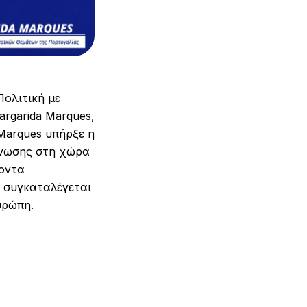
Πολιτική με
rgarida Marques,
Marques υπήρξε η
Ένωσης στη χώρα
χοντα
ι συγκαταλέγεται
υρώπη.