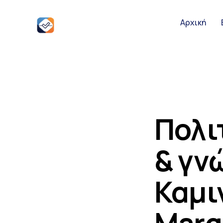
Αρχική
Αρχική
Ειδήσεις
Παρουσιάσει
Πολι
& γν
Podcast Υπο
Καμι
Επικοινωνία