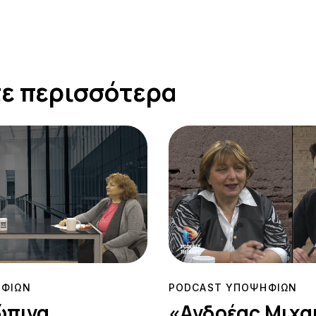
ε περισσότερα
ΗΦΙΩΝ
PODCAST ΥΠΟΨΗΦΙΩΝ
ώπινα
«Ανδρέας Μιχα