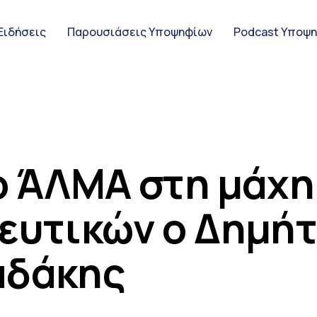
Ειδήσεις
Παρουσιάσεις Υποψηφίων
Podcast Υποψ
ς Υποψηφίων
ο ΆΛΜΑ στη μάχη
ευτικών ο Δημή
ψηφίων
αδάκης