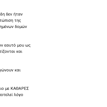
δη δεν ήταν
ετώπιση της
χημένων δομών
ον εαυτό μου ως
ίζονται και
γώνουν και
λιο με ΚΑΘΑΡΕΣ
ποτελεί λόγο