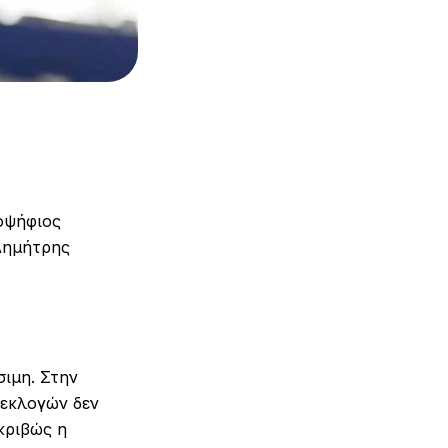
οψήφιος
Δημήτρης
ιμη. Στην
εκλογών δεν
κριβώς η