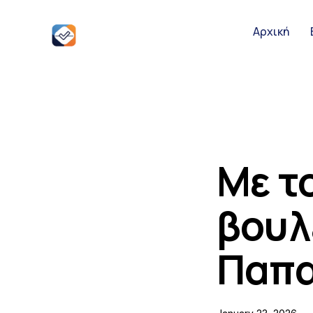
Αρχική
Αρχική
Ειδήσεις
Παρουσιάσει
Με τ
βουλ
Podcast Υπο
Παπ
Επικοινωνία