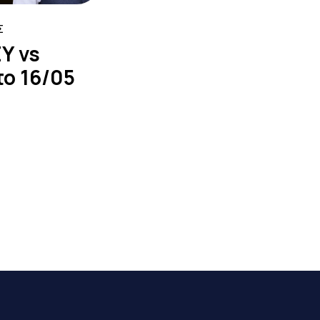
Σ
Υ vs
ο 16/05