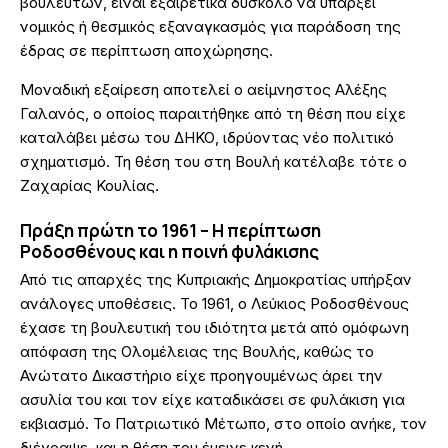
βουλευτών, είναι εξαιρετικά δύσκολο να υπάρξει
νομικός ή θεσμικός εξαναγκασμός για παράδοση της
έδρας σε περίπτωση αποχώρησης.
Μοναδική εξαίρεση αποτελεί ο αείμνηστος Αλέξης
Γαλανός, ο οποίος παραιτήθηκε από τη θέση που είχε
καταλάβει μέσω του ΔΗΚΟ, ιδρύοντας νέο πολιτικό
σχηματισμό. Τη θέση του στη Βουλή κατέλαβε τότε ο
Ζαχαρίας Κουλίας.
Πράξη πρώτη το 1961 – Η περίπτωση
Ροδοσθένους και η ποινή φυλάκισης
Από τις απαρχές της Κυπριακής Δημοκρατίας υπήρξαν
ανάλογες υποθέσεις. Το 1961, ο Λεύκιος Ροδοσθένους
έχασε τη βουλευτική του ιδιότητα μετά από ομόφωνη
απόφαση της Ολομέλειας της Βουλής, καθώς το
Ανώτατο Δικαστήριο είχε προηγουμένως άρει την
ασυλία του και τον είχε καταδικάσει σε φυλάκιση για
εκβιασμό. Το Πατριωτικό Μέτωπο, στο οποίο ανήκε, τον
διέγραψε, και η θέση του έμεινε κενή.