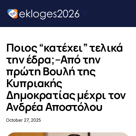
Αρχική
Ειδήσεις
Ποιος “κατέχει” τελικά
Παρουσιάσεις
την έδρα;–Από την
Υποψηφίων
πρώτη Βουλή της
Podcast Υποψηφίων
Κυπριακής
Επικοινωνία
Δημοκρατίας μέχρι τον
Ανδρέα Αποστόλου
October 27, 2025