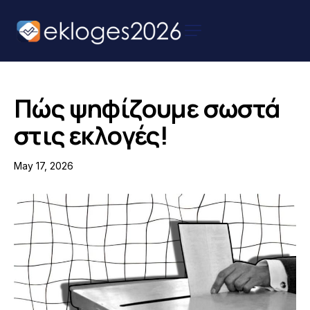
Αρχική
Ειδήσεις
Πώς ψηφίζουμε σωστά
Παρουσιάσεις
στις εκλογές!
Υποψηφίων
May 17, 2026
Podcast Υποψηφίων
Επικοινωνία