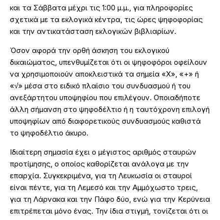
και τα Σάββατα μέχρι τις 1:00 μ.μ., για πληροφορίες
σχετικά με τα εκλογικά κέντρα, τις ώρες ψηφοφορίας
και την αντικατάσταση εκλογικών βιβλιαρίων.
Όσον αφορά την ορθή άσκηση του εκλογικού
δικαιώματος, υπενθυμίζεται ότι οι ψηφοφόροι οφείλουν
να χρησιμοποιούν αποκλειστικά τα σημεία «X», «+» ή
«√» μέσα στο ειδικό πλαίσιο του συνδυασμού ή του
ανεξάρτητου υποψηφίου που επιλέγουν. Οποιαδήποτε
άλλη σήμανση στο ψηφοδέλτιο ή η ταυτόχρονη επιλογή
υποψηφίων από διαφορετικούς συνδυασμούς καθιστά
το ψηφοδέλτιο άκυρο.
Ιδιαίτερη σημασία έχει ο μέγιστος αριθμός σταυρών
προτίμησης, ο οποίος καθορίζεται ανάλογα με την
επαρχία. Συγκεκριμένα, για τη Λευκωσία οι σταυροί
είναι πέντε, για τη Λεμεσό και την Αμμόχωστο τρεις,
για τη Λάρνακα και την Πάφο δύο, ενώ για την Κερύνεια
επιτρέπεται μόνο ένας. Την ίδια στιγμή, τονίζεται ότι οι