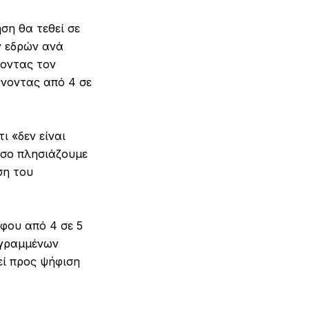
ση θα τεθεί σε
ν εδρών ανά
νοντας τον
άνοντας από 4 σε
 «δεν είναι
όσο πλησιάζουμε
ση του
φου από 4 σε 5
εγραμμένων
εί προς ψήφιση