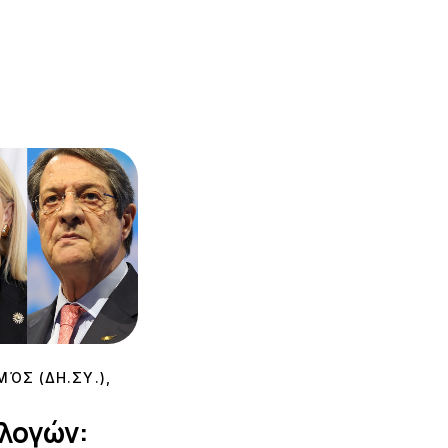
ΌΣ (ΔΗ.ΣΥ.)
,
λογών: