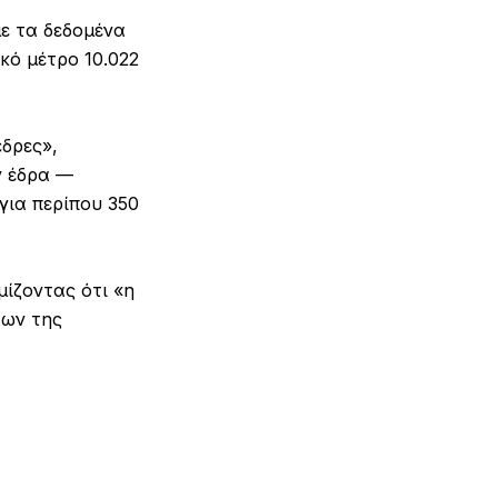
ε τα δεδομένα
κό μέτρο 10.022
δρες»,
ν έδρα —
για περίπου 350
ίζοντας ότι «η
των της