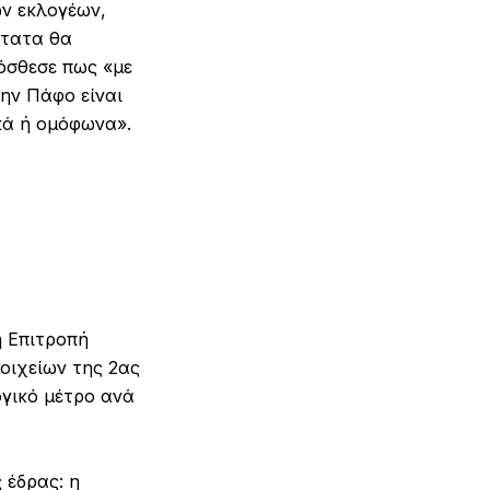
ων εκλογέων,
ότατα θα
όσθεσε πως «με
ην Πάφο είναι
κά ή ομόφωνα».
η Επιτροπή
οιχείων της 2ας
ογικό μέτρο ανά
 έδρας: η