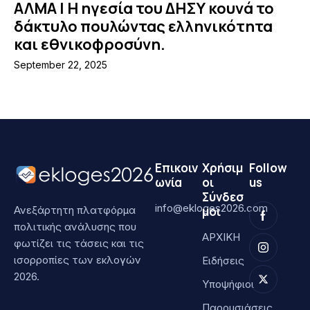
ΑΛΜΑ | Η ηγεσία του ΔΗΣΥ κουνά το
δάκτυλο πουλώντας ελληνικότητα
και εθνικοφροσύνη.
September 22, 2025
Επικοιν
Χρήσιμ
Follow
ωνία
οι
us
Σύνδεσ
info@ekloges2026.com
μοι
Ανεξάρτητη πλατφόρμα
πολιτικής ανάλυσης που
ΑΡΧΙΚΗ
φωτίζει τις τάσεις και τις
ισορροπίες των εκλογών
Ειδήσεις
2026.
Υποψήφιοι
Παρουσιάσεις