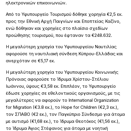
ηλεκτρονικών επικοινωνιών.
Από το Υφυπουργείο Τουρισμού δόθηκε χορηγία €2,5 εκ.
προς την Εθνική Αρχή Παιγνίων και Εποπτείας Καζίνο,
ενώ δόθηκαν και χορηγίες στο πλαίσιο σχεδίων
προώθησης τουρισμού, που έφταναν τα €248.632.
Η μεγαλύτερη χορηγία του Υφυπουργείου Ναυτιλίας
αφορούσε τη ναυτιλιακή σύνδεση Κύπρου-Ελλάδας και
ανερχόταν σε €5,17 εκ.
Η μεγαλύτερη χορηγία του Υφυπουργείου Κοινωνικής
Πρόνοιας αφορούσε το Ίδρυμα Χρίστου-Στέλιου
Ιωάννου, ύψους €3,58 εκ. Επιπλέον, το Υφυπουργείο
έδωσε χορηγίες σε εθελοντικούς οργανισμούς, με τις
μεγαλύτερες να αφορούν το International Organization
for Migration (€3.8 εκ.), το Hope for Children (€2,3 εκ.),
τον ΣΠΑΒΟ (€2 εκ.), τον Παγκύπριο Σύνδεσμο για άτομα
με αυτισμό (€1,68 εκ.), το Ίδρυμα Θεοτόκος (€1,56 εκ.),
το Ίδρυμα Άγιος Στέφανος για άτομα με νοητική