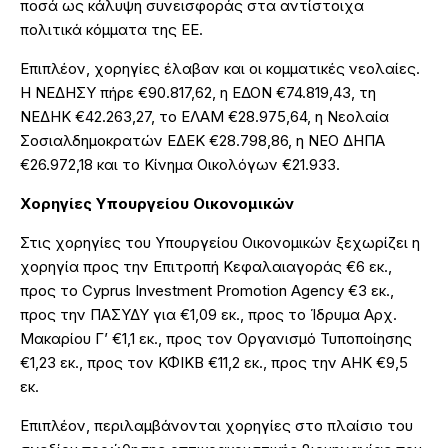
ποσά ως κάλυψη συνεισφοράς στα αντίστοιχα
πολιτικά κόμματα της ΕΕ.
Επιπλέον, χορηγίες έλαβαν και οι κομματικές νεολαίες.
Η ΝΕΔΗΣΥ πήρε €90.817,62, η ΕΔΟΝ €74.819,43, τη
ΝΕΔΗΚ €42.263,27, το ΕΛΑΜ €28.975,64, η Νεολαία
Σοσιαλδημοκρατών ΕΔΕΚ €28.798,86, η ΝΕΟ ΔΗΠΑ
€26.972,18 και το Κίνημα Οικολόγων €21.933.
Χορηγίες Υπουργείου Οικονομικών
Στις χορηγίες του Υπουργείου Οικονομικών ξεχωρίζει η
χορηγία προς την Επιτροπή Κεφαλαιαγοράς €6 εκ.,
προς το Cyprus Investment Promotion Agency €3 εκ.,
προς την ΠΑΣΥΔΥ για €1,09 εκ., προς το Ίδρυμα Αρχ.
Μακαρίου Γ’ €1,1 εκ., προς τον Οργανισμό Τυποποίησης
€1,23 εκ., προς τον ΚΦΙΚΒ €11,2 εκ., προς την ΑΗΚ €9,5
εκ.
Επιπλέον, περιλαμβάνονται χορηγίες στο πλαίσιο του