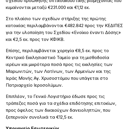
σχεδίου προώθησης οπτικοακουστικής βιομηχανίας που
κυμαίνονται μεταξύ €231.000 και €1,12 εκ.
Στο πλαίσιο των σχεδίων στήριξης της πρώτης
κατοικίας περιλαμβάνονται €482.842 προς την ΚΕΔΙΠΕΣ
για την υλοποίηση του Σχεδίου «Ενοίκιο έναντι Δόσης»
και €2,5 εκ. προς τον ΚΦΙΚΒ.
Επίσης, περιλαμβάνεται χορηγία €8,5 εκ. προς το
Κεντρικό Εκκλησιαστικό Ταμείο για τη μισθοδοσία
ιερέων και μικρότερα ποσά προς τις εκκλησίες των
Μαρωνιτών, των Λατίνων, των Αρμενίων και της
Ιεράς Μονής Αγ. Χρυσοστόμου που υπάγεται στο
Πατριαρχείο Ιεροσολύμων.
Επιπλέον, το Γενικό Λογιστήριο έδωσε προς τις
τράπεζες ποσά για τα σχέδια επιδότησης επιτοκίων,
προς όφελος των δικαιούχων δανειοληπτών, που
ξεπερνούν συνολικά τα €12,5 εκ.
Υπουργείο Εσωτερικών