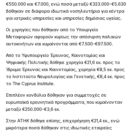
€550.000 και €7.000, ενώ ποσά μεταξύ €323.000-€5.630
δόθηκαν σε διάφορα ιδιωτικά νοσηλευτήρια για κέντρα
για ιατρικές υπηρεσίες και υπηρεσίες δημόσιας υγείας.
Οι χορηγίες που δόθηκαν από το Υπουργείο
Μεταφορών αφορούν κυρίως την απόσυρση παλαιών
αυτοκινήτων και κυμαίνονται από €7.500-€97.500.
Από το Υφυπουργείο Έρευνας, Καινοτομίας και
Ψηφιακής Πολιτικής δόθηκε χορηγία €21,6 εκ. προς το
Ίδρυμα Έρευνας και Καινοτομίας, χορηγία €8,5 εκ. προς
το Ινστιτούτο Νευρολογίας και Γενετικής, €8,4 εκ. προς
το The Cyprus Institute.
Επιπλέον κονδύλια δόθηκαν για συμμετοχές σε
ευρωπαϊκά ερευνητικά προγράμματα, που κυμαίνονταν
μεταξύ €250.000-€3,6 εκ.
Στην ΑΤΗΚ δόθηκε επίσης, επιχορήγηση €21,4 εκ., ενώ
μικρότερα ποσά δόθηκαν στις ιδιωτικές εταιρείες