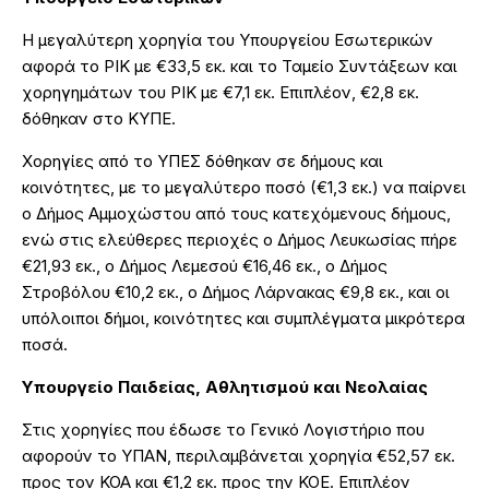
Η μεγαλύτερη χορηγία του Υπουργείου Εσωτερικών
αφορά το ΡΙΚ με €33,5 εκ. και το Ταμείο Συντάξεων και
χορηγημάτων του ΡΙΚ με €7,1 εκ. Επιπλέον, €2,8 εκ.
δόθηκαν στο ΚΥΠΕ.
Χορηγίες από το ΥΠΕΣ δόθηκαν σε δήμους και
κοινότητες, με το μεγαλύτερο ποσό (€1,3 εκ.) να παίρνει
ο Δήμος Αμμοχώστου από τους κατεχόμενους δήμους,
ενώ στις ελεύθερες περιοχές ο Δήμος Λευκωσίας πήρε
€21,93 εκ., ο Δήμος Λεμεσού €16,46 εκ., ο Δήμος
Στροβόλου €10,2 εκ., ο Δήμος Λάρνακας €9,8 εκ., και οι
υπόλοιποι δήμοι, κοινότητες και συμπλέγματα μικρότερα
ποσά.
Υπουργείο Παιδείας, Αθλητισμού και Νεολαίας
Στις χορηγίες που έδωσε το Γενικό Λογιστήριο που
αφορούν το ΥΠΑΝ, περιλαμβάνεται χορηγία €52,57 εκ.
προς τον ΚΟΑ και €1,2 εκ. προς την ΚΟΕ. Επιπλέον