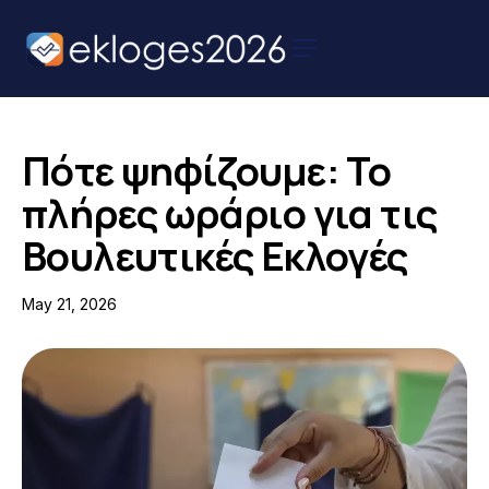
Αρχική
Ειδήσεις
Πότε ψηφίζουμε: Το
Παρουσιάσεις
πλήρες ωράριο για τις
Υποψηφίων
Βουλευτικές Εκλογές
Podcast Υποψηφίων
May 21, 2026
Επικοινωνία