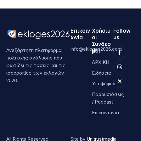
Επικοιν
Χρήσιμ
Follow
ωνία
οι
us
Σύνδεσ
info@ekloges2026.com
μοι
Ανεξάρτητη πλατφόρμα
πολιτικής ανάλυσης που
ΑΡΧΙΚΗ
φωτίζει τις τάσεις και τις
ισορροπίες των εκλογών
Ειδήσεις
2026.
Υποψήφιοι
Παρουσιάσεις
/ Podcast
Επικοινωνία
All Rights Reserved.
Site by
Unitrustmedia