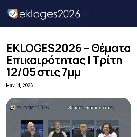
Αρχική
Ειδήσεις
EKLOGES2026 – Θέματα
Παρουσιάσεις
Επικαιρότητας | Τρίτη
Υποψηφίων
12/05 στις 7μμ
Podcast Υποψηφίων
May 14, 2026
Επικοινωνία