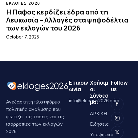
ΕΚΛΟΓΕΣ 2026
Η Πάφος κερδίζει έδρα από τη
Λευκωσία – Αλλαγές στα ψηφοδέλτια
των εκλογών του 2026
October 7, 2025
Επικοιν
Χρήσιμ
Follow
ωνία
οι
us
Σύνδεσ
info@ekloges2026.com
μοι
Ανεξάρτητη πλατφόρμα
πολιτικής ανάλυσης που
ΑΡΧΙΚΗ
φωτίζει τις τάσεις και τις
ισορροπίες των εκλογών
Ειδήσεις
2026.
Υποψήφιοι