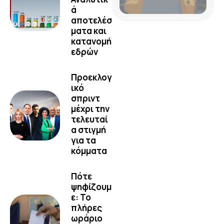
ά
αποτελέσ
ματα και
κατανομή
εδρών
Προεκλογ
ικό
σπριντ
μέχρι την
τελευταί
α στιγμή
για τα
κόμματα
Πότε
ψηφίζουμ
ε: Το
πλήρες
ωράριο