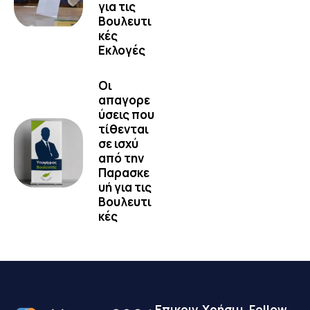
για τις
Βουλευτι
κές
Εκλογές
Οι
απαγορε
ύσεις που
τίθενται
σε ισχύ
από την
Παρασκε
υή για τις
Βουλευτι
κές
Επικοιν
Χρήσιμ
Follow