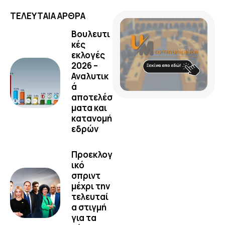
ΤΕΛΕΥΤΑΙΑ ΑΡΘΡΑ
Βουλευτι
κές
εκλογές
2026 –
Αναλυτικ
ά
αποτελέσ
ματα και
κατανομή
εδρών
Προεκλογ
ικό
σπριντ
μέχρι την
τελευταί
α στιγμή
για τα