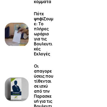
κόμματα
Πότε
ψηφίζουμ
ε: Το
πλήρες
ωράριο
για τις
Βουλευτι
κές
Εκλογές
Οι
απαγορε
ύσεις που
τίθενται
σε ισχύ
από την
Παρασκε
υή για τις
Βουλευτι