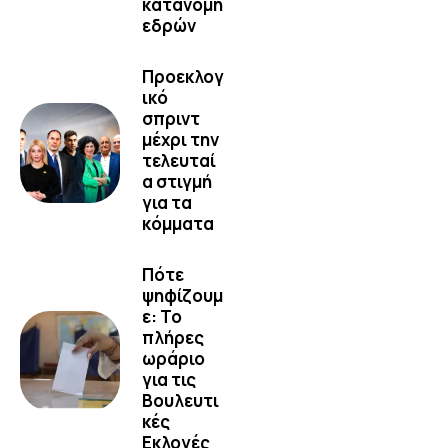
κατανομή
εδρών
Προεκλογ
ικό
σπριντ
μέχρι την
τελευταί
α στιγμή
για τα
κόμματα
Πότε
ψηφίζουμ
ε: Το
πλήρες
ωράριο
για τις
Βουλευτι
κές
Εκλογές