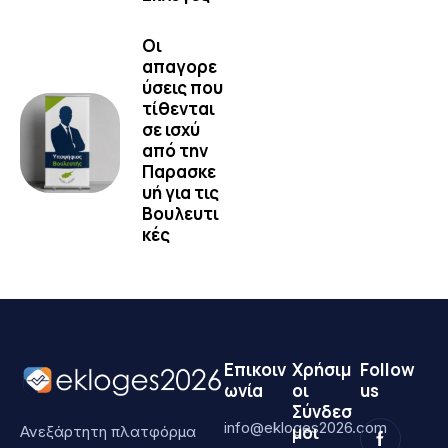
Οι
απαγορε
ύσεις που
τίθενται
σε ισχύ
από την
Παρασκε
υή για τις
Βουλευτι
κές
Επικοιν
Χρήσιμ
Follow
ωνία
οι
us
Σύνδεσ
info@ekloges2026.com
μοι
Ανεξάρτητη πλατφόρμα