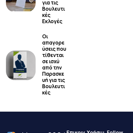
για τις
Βουλευτι
κές
Εκλογές
Οι
απαγορε
ύσεις που
τίθενται
σε ισχύ
από την
Παρασκε
υή για τις
Βουλευτι
κές
Επικοιν
Χρήσιμ
Follow