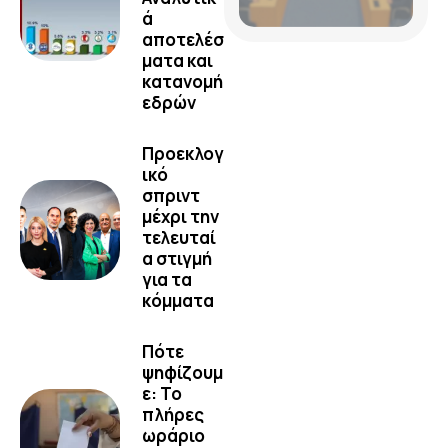
ά
αποτελέσ
ματα και
κατανομή
εδρών
Προεκλογ
ικό
σπριντ
μέχρι την
τελευταί
α στιγμή
για τα
κόμματα
Πότε
ψηφίζουμ
ε: Το
πλήρες
ωράριο