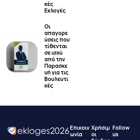
κές
Εκλογές
Οι
απαγορε
ύσεις που
τίθενται
σε ισχύ
από την
Παρασκε
υή για τις
Βουλευτι
κές
Επικοιν
Χρήσιμ
Follow
ωνία
οι
us