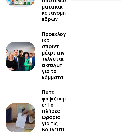
αποτελέσ
ματα και
κατανομή
εδρών
Προεκλογ
ικό
σπριντ
μέχρι την
τελευταί
α στιγμή
για τα
κόμματα
Πότε
ψηφίζουμ
ε: Το
πλήρες
ωράριο
για τις
Βουλευτι