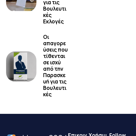
για τις
Βουλευτι
κές
Εκλογές
Οι
απαγορε
ύσεις που
τίθενται
σε ισχύ
από την
Παρασκε
υή για τις
Βουλευτι
κές
Επικοιν
Χρήσιμ
Follow