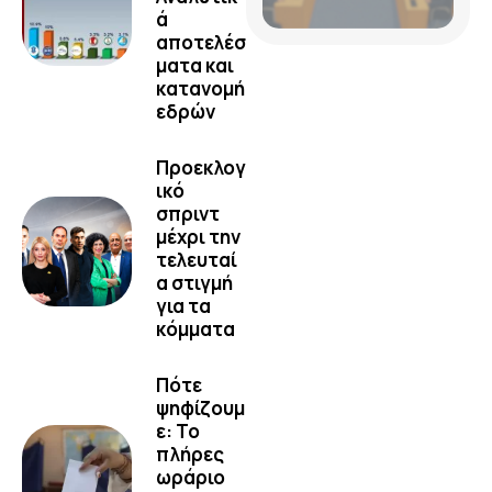
ά
αποτελέσ
ματα και
κατανομή
εδρών
Προεκλογ
ικό
σπριντ
μέχρι την
τελευταί
α στιγμή
για τα
κόμματα
Πότε
ψηφίζουμ
ε: Το
πλήρες
ωράριο