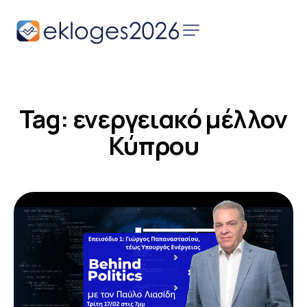
Αρχική
Ειδήσεις
Tag: ενεργειακό μέλλον
Παρουσιάσεις
Υποψηφίων
Κύπρου
Podcast Υποψηφίων
Επικοινωνία