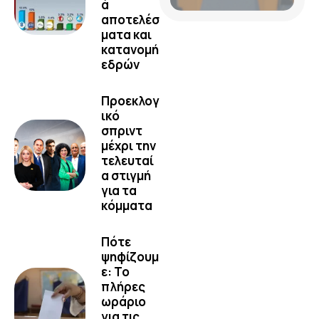
ά
αποτελέσ
ματα και
κατανομή
εδρών
Προεκλογ
ικό
σπριντ
μέχρι την
τελευταί
α στιγμή
για τα
κόμματα
Πότε
ψηφίζουμ
ε: Το
πλήρες
ωράριο
για τις