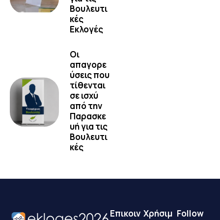
Βουλευτι
κές
Εκλογές
Οι
απαγορε
ύσεις που
τίθενται
σε ισχύ
από την
Παρασκε
υή για τις
Βουλευτι
κές
Επικοιν
Χρήσιμ
Follow