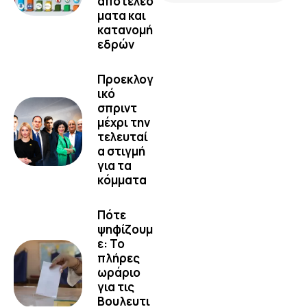
αποτελέσ
ματα και
κατανομή
εδρών
Προεκλογ
ικό
σπριντ
μέχρι την
τελευταί
α στιγμή
για τα
κόμματα
Πότε
ψηφίζουμ
ε: Το
πλήρες
ωράριο
για τις
Βουλευτι