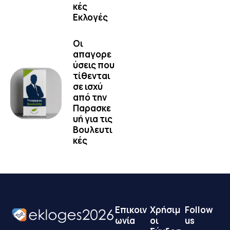
κές
Εκλογές
Οι
απαγορε
ύσεις που
τίθενται
σε ισχύ
από την
Παρασκε
υή για τις
Βουλευτι
κές
Επικοιν
Χρήσιμ
Follow
ωνία
οι
us