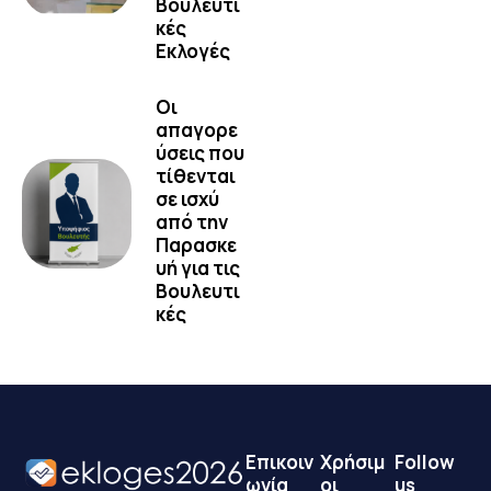
Βουλευτι
κές
Εκλογές
Οι
απαγορε
ύσεις που
τίθενται
σε ισχύ
από την
Παρασκε
υή για τις
Βουλευτι
κές
Επικοιν
Χρήσιμ
Follow
ωνία
οι
us