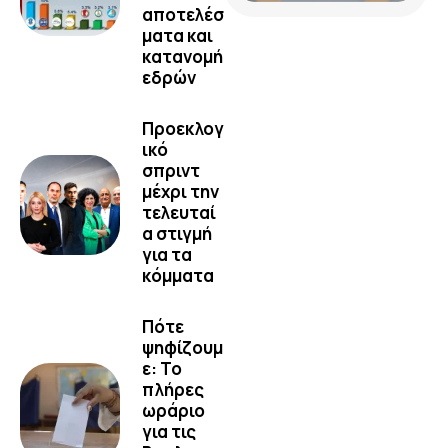
αποτελέσ
ματα και
κατανομή
εδρών
Προεκλογ
ικό
σπριντ
μέχρι την
τελευταί
α στιγμή
για τα
κόμματα
Πότε
ψηφίζουμ
ε: Το
πλήρες
ωράριο
για τις