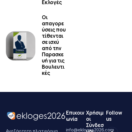
Εκλογές
Οι
απαγορε
ύσεις που
τίθενται
σε ισχύ
από την
Παρασκε
υή για τις
Βουλευτι
κές
Επικοιν
Χρήσιμ
Follow
ωνία
οι
us
Σύνδεσ
info@ekloges2026.com
μοι
Ανεξάρτητη πλατφόρμα