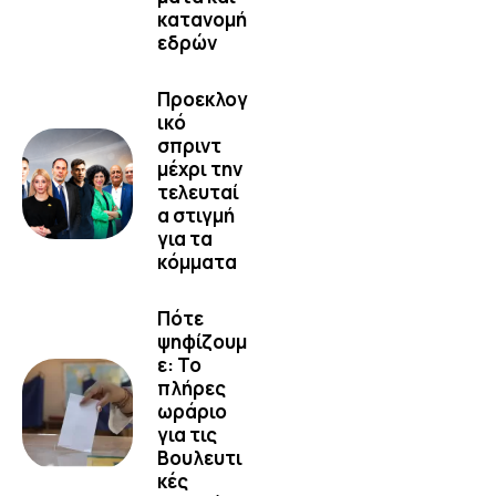
κατανομή
εδρών
Προεκλογ
ικό
σπριντ
μέχρι την
τελευταί
α στιγμή
για τα
κόμματα
Πότε
ψηφίζουμ
ε: Το
πλήρες
ωράριο
για τις
Βουλευτι
κές