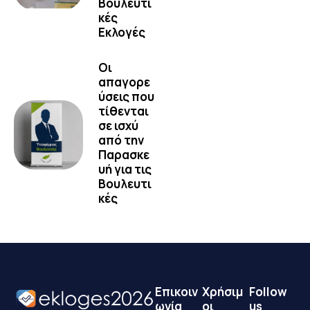
Βουλευτι
κές
Εκλογές
Οι
απαγορε
ύσεις που
τίθενται
σε ισχύ
από την
Παρασκε
υή για τις
Βουλευτι
κές
Επικοιν
Χρήσιμ
Follow
ωνία
οι
us