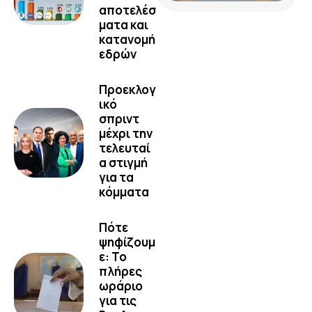
αποτελέσ
ματα και
κατανομή
εδρών
Προεκλογ
ικό
σπριντ
μέχρι την
τελευταί
α στιγμή
για τα
κόμματα
Πότε
ψηφίζουμ
ε: Το
πλήρες
ωράριο
για τις