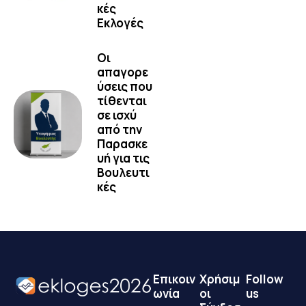
κές
Εκλογές
Οι
απαγορε
ύσεις που
τίθενται
σε ισχύ
από την
Παρασκε
υή για τις
Βουλευτι
κές
Επικοιν
Χρήσιμ
Follow
ωνία
οι
us