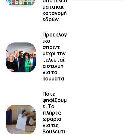
αποτελέσ
ματα και
κατανομή
εδρών
Προεκλογ
ικό
σπριντ
μέχρι την
τελευταί
α στιγμή
για τα
κόμματα
Πότε
ψηφίζουμ
ε: Το
πλήρες
ωράριο
για τις
Βουλευτι