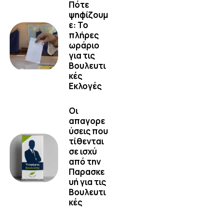
Πότε
ψηφίζουμ
ε: Το
πλήρες
ωράριο
για τις
Βουλευτι
κές
Εκλογές
Οι
απαγορε
ύσεις που
τίθενται
σε ισχύ
από την
Παρασκε
υή για τις
Βουλευτι
κές