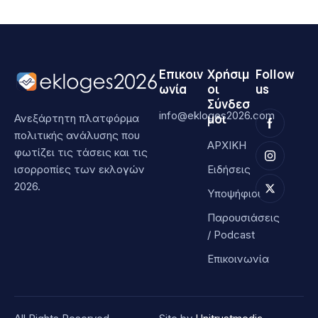
Επικοιν
Χρήσιμ
Follow
ωνία
οι
us
Σύνδεσ
info@ekloges2026.com
μοι
Ανεξάρτητη πλατφόρμα
πολιτικής ανάλυσης που
ΑΡΧΙΚΗ
φωτίζει τις τάσεις και τις
ισορροπίες των εκλογών
Ειδήσεις
2026.
Υποψήφιοι
Παρουσιάσεις
/ Podcast
Επικοινωνία