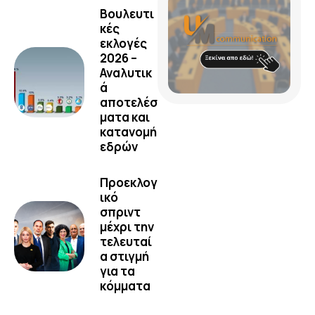
Βουλευτι
κές
εκλογές
2026 –
Αναλυτικ
ά
αποτελέσ
ματα και
κατανομή
εδρών
Προεκλογ
ικό
σπριντ
μέχρι την
τελευταί
α στιγμή
για τα
κόμματα