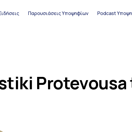
Ειδήσεις
Παρουσιάσεις Υποψηφίων
Podcast Υποψ
ς Υποψηφίων
istiki Protevousa 
ψηφίων